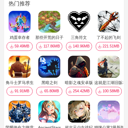
热门推荐
鸡蛋幸存者
那些开荒的日子
三角符文
了不起的飞剑
59.49MB
117.86MB
140.96MB
221.51MB
角斗士罗马求生
黑暗之剑
暗影之魂安卓版
这就是江湖旧版本
91.91MB
65.80MB
254.42MB
100.58MB
荣耀使命之绝境求生
AncientStars
超次元少女战纪
猫咪公寓2最新版