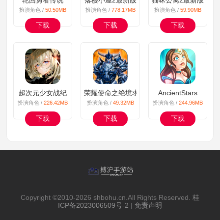
扮演角色 /
50.50MB
扮演角色 /
778.17MB
扮演角色 /
59.90MB
下载
下载
下载
超次元少女战纪
荣耀使命之绝境求生
AncientStars
扮演角色 /
226.42MB
扮演角色 /
49.32MB
扮演角色 /
244.96MB
下载
下载
下载
Copyright ©2010-
2026 shbohu.cn.All Rights Reserved.
桂
ICP备2023006509号-2
|
免责声明