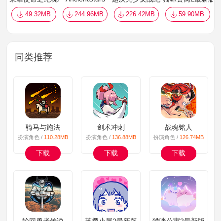
49.32MB
244.96MB
226.42MB
59.90MB
同类推荐
骑马与施法
剑术冲刺
战魂铭人
扮演角色 /
110.28MB
扮演角色 /
136.88MB
扮演角色 /
126.74MB
下载
下载
下载
轮回勇者传说
落樱小屋2最新版
猫咪公寓2最新版