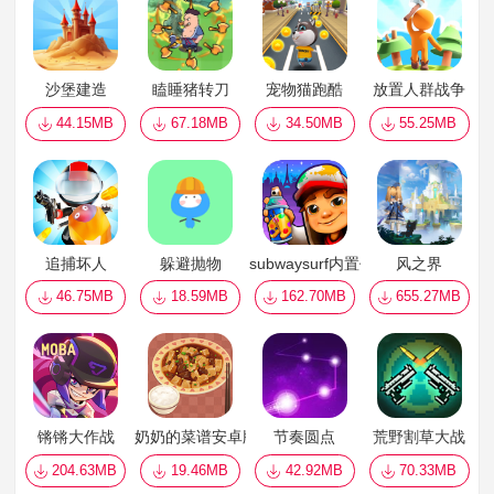
沙堡建造
瞌睡猪转刀
宠物猫跑酷
放置人群战争
44.15MB
67.18MB
34.50MB
55.25MB
追捕坏人
躲避抛物
subwaysurf内置作弊菜单中文最新
风之界
46.75MB
18.59MB
162.70MB
655.27MB
锵锵大作战
奶奶的菜谱安卓版
节奏圆点
荒野割草大战
204.63MB
19.46MB
42.92MB
70.33MB