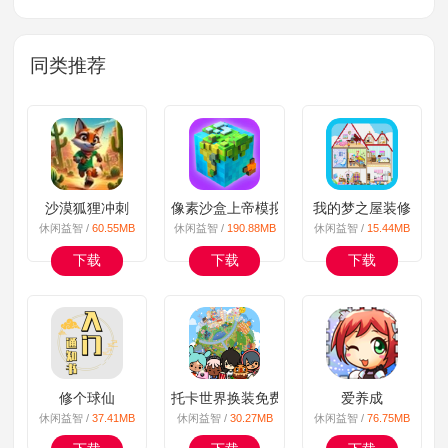
同类推荐
沙漠狐狸冲刺
像素沙盒上帝模拟
我的梦之屋装修
休闲益智 /
60.55MB
休闲益智 /
190.88MB
休闲益智 /
15.44MB
下载
下载
下载
修个球仙
托卡世界换装免费
爱养成
休闲益智 /
37.41MB
休闲益智 /
30.27MB
休闲益智 /
76.75MB