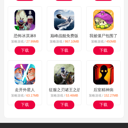
恐怖冰淇淋8
巅峰战舰免费版
我被僵尸包围了
策略游戏 /
27.99MB
策略游戏 /
867.10MB
策略游戏 /
450MB
下载
下载
下载
走开外星人
征服之刃诸王之战
后室精神病
策略游戏 /
63.17MB
策略游戏 /
53.46MB
策略游戏 /
152.27MB
下载
下载
下载