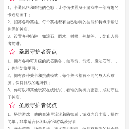
1。卡通风格和鲜艳的色彩，让你仿佛置身于游戏中一部有趣的
卡通动画中；
2。招募各种英雄。每个英雄都有自己独特的技能和特点来帮助
你保护神庙。
3。设置各种陷阱，如滚石、圆木、树根、荆棘等。，防止入侵
者前进。
圣殿守护者亮点
1。拥有各种可升级的武器装备，如弓箭、箭塔、魔法石等。，
让你的防御更强；
2。拥有多种关卡和挑战模式，每个关卡都有不同的敌人和难
度，保持挑战的趣味性；
3。你可以和其他玩家在线比试，看谁的防御力更强，成功守住
了神庙。
圣殿守护者优点
1。塔防游戏，他的血液里流淌着防御感，游戏内容丰富，操作
简单，非常适合休闲玩家和游戏爱好者；
2。画面精美，场景多样，技术策划独特，还具有很强的社会特