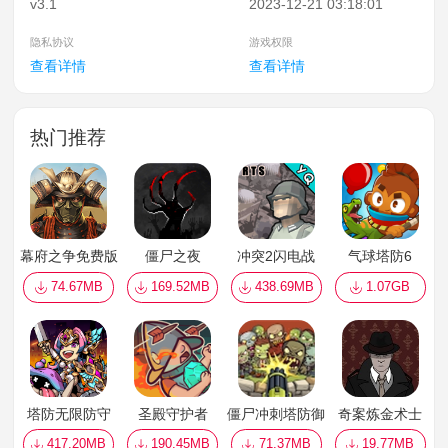
v3.1
2023-12-21 03:18:01
隐私协议
游戏权限
查看详情
查看详情
热门推荐
幕府之争免费版
僵尸之夜
冲突2闪电战
气球塔防6
74.67MB
169.52MB
438.69MB
1.07GB
塔防无限防守
圣殿守护者
僵尸冲刺塔防御
奇案炼金术士
417.20MB
190.45MB
71.37MB
19.77MB