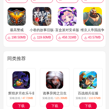
最高警戒
小巷的故事旧版本
盲盒派对安卓版
维京人帝国战争
198.50MB
119.60MB
458.31MB
43.57MB
同类推荐
辉煌岁月欢乐斗僵尸
诡事异闻之注生
百战雄兵征服
策略游戏 /
47.72MB
策略游戏 /
121.39MB
策略游戏 /
110.57MB
下载
下载
下载