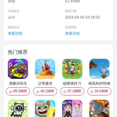
未知
52.44MB
当前版本
更新日期
v2.6
2024-04-05 03:18:03
隐私协议
游戏权限
查看详情
查看详情
热门推荐
偶像训练生
沙堡建造
瞌睡猪转刀
画线粉碎怪物
69.30MB
44.15MB
67.18MB
34.64MB