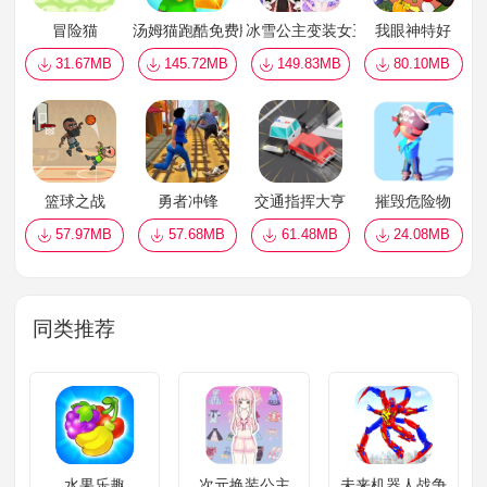
冒险猫
汤姆猫跑酷免费版
冰雪公主变装女王
我眼神特好
31.67MB
145.72MB
149.83MB
80.10MB
篮球之战
勇者冲锋
交通指挥大亨
摧毁危险物
57.97MB
57.68MB
61.48MB
24.08MB
同类推荐
水果乐趣
次元换装公主
未来机器人战争