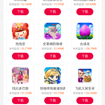
休闲益智 /
52.44MB
休闲益智 /
74.37MB
休闲益智 /
59.59MB
下载
下载
下载
泡泡堂
史莱姆防御者
合成龙
休闲益智 /
50.77MB
休闲益智 /
57.44MB
休闲益智 /
138.78MB
下载
下载
下载
找出多巴胺
怪物弹珠极速快跑
飞机大厨安卓
休闲益智 /
87.27MB
休闲益智 /
93.77MB
休闲益智 /
154.40MB
下载
下载
下载