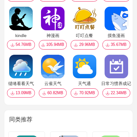
kindle
神漫画
叮叮点餐
摸鱼漫画
54.76MB
105.94MB
29.96MB
35.67MB
缱绻看看天气
云雀天气
天气通
日常习惯养成记
13.09MB
60.82MB
70.92MB
22.34MB
同类推荐